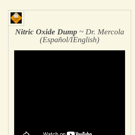
Nitric Oxide Dump
~ Dr. Mercola
(Español/IEnglish)