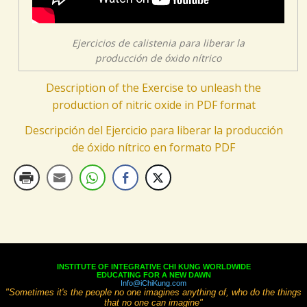
Ejercicios de calistenia para liberar la
producción de óxido nítrico
Description of the Exercise to unleash the
production of nitric oxide in PDF format
Descripción del Ejercicio para liberar la producción
de óxido nítrico en formato PDF
INSTITUTE OF INTEGRATIVE CHI KUNG WORLDWIDE
EDUCATING FOR A NEW DAWN
Info@iChiKung.com
"Sometimes it's the people no one imagines anything of, who do the things
that no one can imagine"