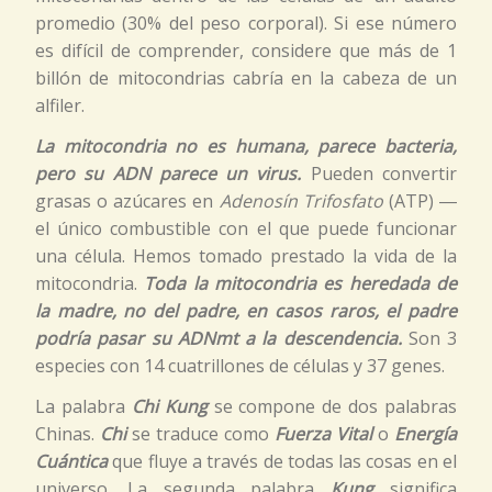
promedio (30% del peso corporal). Si ese número
es difícil de comprender, considere que más de 1
billón de mitocondrias cabría en la cabeza de un
alfiler.
La mitocondria no es humana, parece bacteria,
pero su ADN parece un virus.
Pueden convertir
grasas o azúcares en
Adenosín Trifosfato
(ATP) ―
el único combustible con el que puede funcionar
una célula. Hemos tomado prestado la vida de la
mitocondria.
Toda la mitocondria es heredada de
la madre, no del padre, en casos raros, el padre
podría pasar su ADNmt a la descendencia.
Son 3
especies con 14 cuatrillones de células y 37 genes.
La palabra
Chi Kung
se compone de dos palabras
Chinas.
Chi
se traduce como
Fuerza Vital
o
Energía
Cuántica
que fluye a través de todas las cosas en el
universo. La segunda palabra
Kung
significa