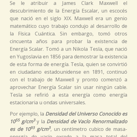
Se le atribuir a James Clark Maxwell el
descubrimiento de la Energía Escalar, un escocés
que nació en el siglo XIX. Maxwell era un genio
matemático cuyo trabajo condujo al desarrollo de
la Física Cuántica. Sin embargo, tomó otros
cincuenta años para probar la existencia de
Energía Scalar. Tomó a un Nikola Tesla, que nació
en Yugoslavia en 1856 para demostrar la existencia
de esta forma de energía. Tesla, quien se convirtió
en ciudadano estadounidense en 1891, continuó
con el trabajo de Maxwell y pronto comenzó a
aprovechar Energía Scalar sin usar ningún cable.
Tesla se refirió a esta energía como energía
estacionaria u ondas universales.
Por ejemplo, la
Densidad del Universo Conocido es
55
3
10
g/cm
y la
Densidad de Vacío Renormalizado
93
3
es de 10
g/cm
, un centímetro cubico de masa-
energía de vacío excede a la masa total del