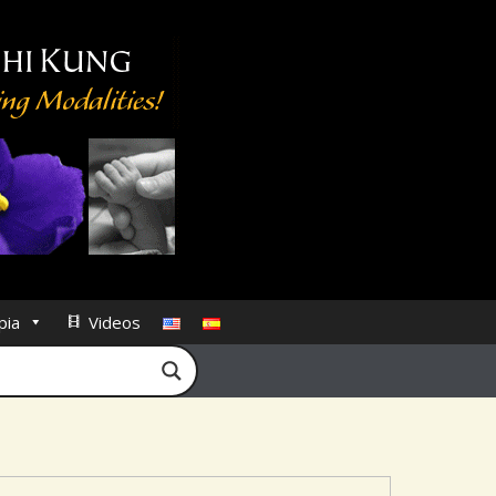
pia
Videos