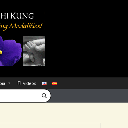
pia
Videos