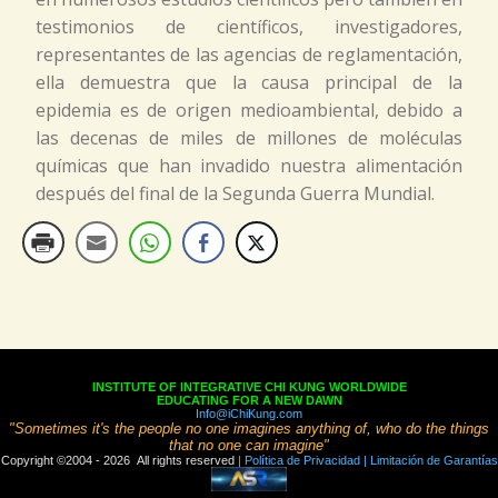
testimonios de científicos, investigadores,
representantes de las agencias de reglamentación,
ella demuestra que la causa principal de la
epidemia es de origen medioambiental, debido a
las decenas de miles de millones de moléculas
químicas que han invadido nuestra alimentación
después del final de la Segunda Guerra Mundial.
INSTITUTE OF INTEGRATIVE CHI KUNG WORLDWIDE
EDUCATING FOR A NEW DAWN
Info@iChiKung.com
"Sometimes it's the people no one imagines anything of, who do the things
that no one can imagine"
Copyright ©2004 - 2026 All rights reserved
| Política de Privacidad
| Limitación de Garantías