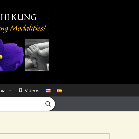
pia
Videos